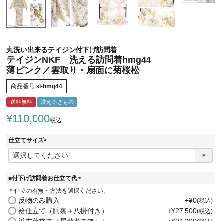
丸洗い出来るテイジン付下げ訪問着
テイジンNKF 洗える訪問着hmg44
薄ピンク／雲取り・扇面に菊桜松
商品番号
sl-hmg44
送料無料
洗えるきもの
¥
110,000
税込
仕立てサイズ
(
必
須
)
■付下げ訪問着お仕立て代
(
＊仕立の有無・方法を選択ください。
必
反物のみ購入
+
¥
0
税込
須
袷仕立て（胴裏＋八掛付き）
+
¥
27,500
税込
)
単衣仕立て（居敷当て無し）
+
¥
24,200