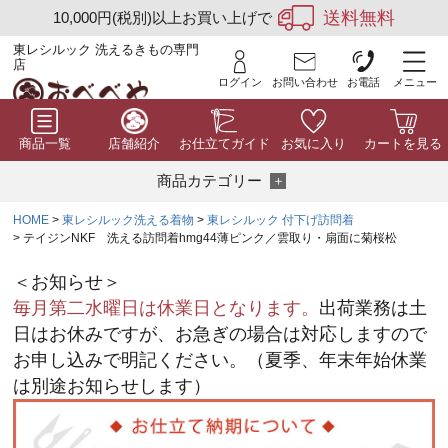
送料無料
10,000円(税別)以上お買い上げで
東レシルック 洗えるきもの専門
店
ログイン
お問い合わせ
お電話
メニュー
商品一覧
店舗紹介
お仕立てガイド
お気に入り
カートを見る
商品カテゴリー
HOME
東レシルック洗える着物
東レシルック 付下げ訪問着
テイジンNKF 洗える訪問着hmg44薄ピンク／雲取り・扇面に菊桜松
＜お知らせ＞
毎月第二水曜日は休業日となります。
出荷業務は土
日はお休みですが、お急ぎの場合は対応しますので
お申し込みで明記ください。（夏季、年末年始休業
は別途お知らせします）