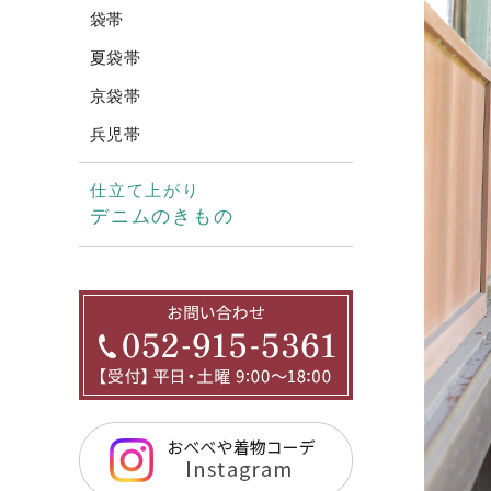
袋帯
夏袋帯
京袋帯
兵児帯
仕立て上がり
デニムのきもの