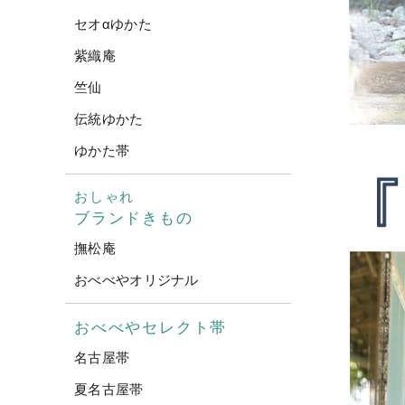
セオαゆかた
紫織庵
竺仙
伝統ゆかた
ゆかた帯
おしゃれ
ブランドきもの
撫松庵
おべべやオリジナル
おべべやセレクト帯
名古屋帯
夏名古屋帯