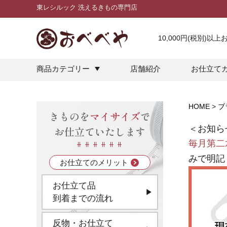
東レシルック 洗えるきもの専門店
10,000円(税別)以
商品カテゴリー
店舗紹介
お仕立て
HOME
ブ
きものを
マイサイズ
で
＜お知ら
お仕立ていたします
毎月第二
みで明記
お仕立てのメリット
お仕立て品
到着までの流れ
反物・お仕立て