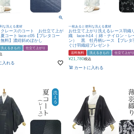
利な洗える素材
一枚あると便利な洗える素材
ックレースのコート お仕立て上が
お仕立て上がり洗えるレース羽織り
コート lace-c05【プレタコー
織 lace-h14（ 綿・ナイロン・
料無料】濃紺斜めぼかし
ン） 黒 牡丹柄レース 【プレタ
ぐけ羽織紐プレゼント
洗えるきもの
仕立て上がり
送料無料
洗えるきもの
仕立て上が
込
¥
21,780
税込
に入れる
カートに入れる