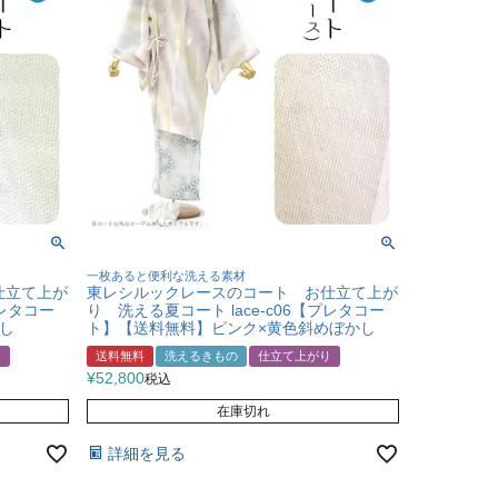
一枚あると便利な洗える素材
仕立て上が
東レシルックレースのコート お仕立て上が
プレタコー
り 洗える夏コート lace-c06【プレタコー
し
ト】【送料無料】ピンク×黄色斜めぼかし
り
送料無料
洗えるきもの
仕立て上がり
¥
52,800
税込
在庫切れ
詳細を見る