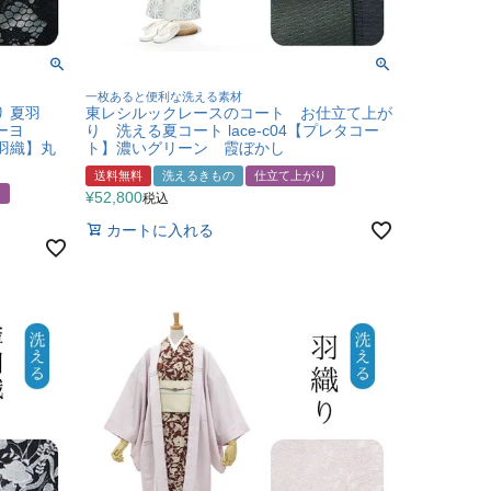
一枚あると便利な洗える素材
 夏羽
東レシルックレースのコート お仕立て上が
レーヨ
り 洗える夏コート lace-c04【プレタコー
羽織】丸
ト】濃いグリーン 霞ぼかし
送料無料
洗えるきもの
仕立て上がり
り
¥
52,800
税込
カートに入れる