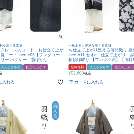
利な洗える素材
一枚あると便利な洗える素材
ックレースのコート お仕立て上が
お仕立て上がり洗える薄羽織り 
コート lace-c03【プレタコー
lace-h11 セオα 仕立て上がり
リーン/グレー 霞ぼかし
柄額縁取り 【プレタ羽織】【送料
洗えるきもの
仕立て上がり
送料無料
洗えるきもの
仕立て上が
¥
52,800
込
税込
に入れる
カートに入れる