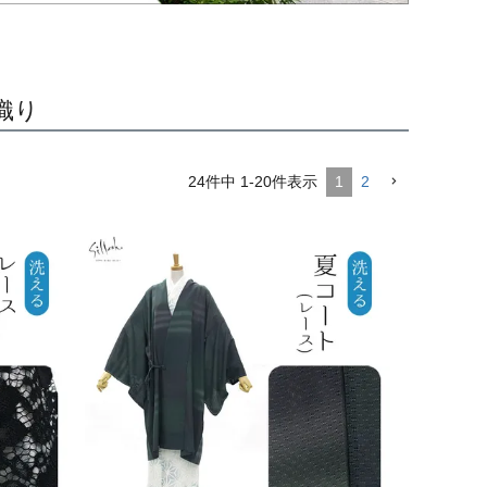
織り
24
件中
1
-
20
件表示
1
2