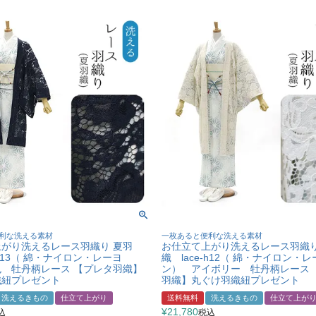
利な洗える素材
一枚あると便利な洗える素材
がり洗えるレース羽織り 夏羽
お仕立て上がり洗えるレース羽織り
-h13（ 綿・ナイロン・レーヨ
織 lace-h12（ 綿・ナイロン・
 牡丹柄レース 【プレタ羽織】
ン） アイボリー 牡丹柄レース 
織紐プレゼント
羽織】丸ぐけ羽織紐プレゼント
洗えるきもの
仕立て上がり
送料無料
洗えるきもの
仕立て上が
¥
21,780
込
税込