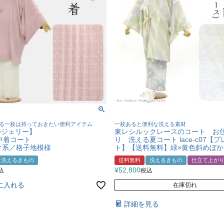
る一枚は持っておきたい便利アイテム
一枚あると便利な洗える素材
ルジェリー】
東レシルックレースのコート お
中着コート
り 洗える夏コート lace-c07【
ンク系／格子地模様
ト】【送料無料】緑×黄色斜めぼか
洗えるきもの
送料無料
洗えるきもの
仕立て上が
¥
52,800
込
税込
に入れる
在庫切れ
詳細を見る