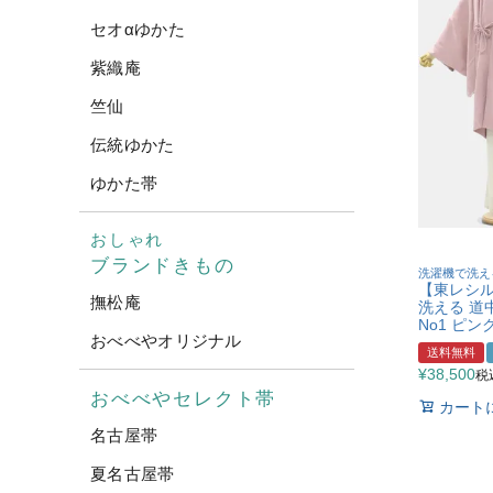
セオαゆかた
紫織庵
竺仙
伝統ゆかた
ゆかた帯
おしゃれ
ブランドきもの
洗濯機で洗え
【東レシ
撫松庵
洗える 道
No1 ピ
おべべやオリジナル
送料無料
¥
38,500
税
おべべやセレクト帯
カート
名古屋帯
夏名古屋帯