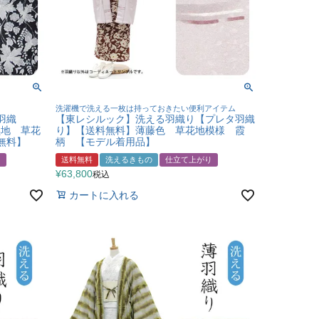
洗濯機で洗える一枚は持っておきたい便利アイテム
夏羽織
【東レシルック】洗える羽織り【プレタ羽織
 黒地 草花
り】【送料無料】薄藤色 草花地模様 霞
無料】
柄 【モデル着用品】
り
送料無料
洗えるきもの
仕立て上がり
¥
63,800
税込
カートに入れる