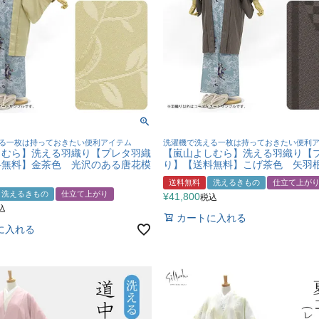
る一枚は持っておきたい便利アイテム
洗濯機で洗える一枚は持っておきたい便利
しむら】洗える羽織り【プレタ羽織
【嵐山よしむら】洗える羽織り【
料無料】金茶色 光沢のある唐花模
り】【送料無料】こげ茶色 矢羽
送料無料
洗えるきもの
仕立て上が
洗えるきもの
仕立て上がり
¥
41,800
税込
込
カートに入れる
に入れる