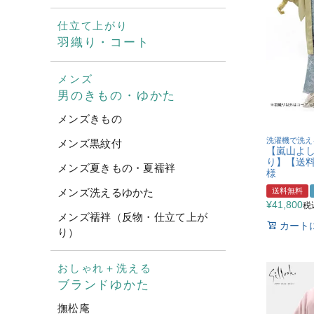
仕立て上がり
羽織り・コート
メンズ
男のきもの・ゆかた
メンズきもの
洗濯機で洗え
メンズ黒紋付
【嵐山よ
り】【送
メンズ夏きもの・夏襦袢
様
送料無料
メンズ洗えるゆかた
¥
41,800
税
メンズ襦袢（反物・仕立て上が
カート
り）
おしゃれ＋洗える
ブランドゆかた
撫松庵