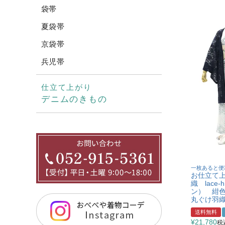
袋帯
夏袋帯
京袋帯
兵児帯
仕立て上がり
デニムのきもの
一枚あると便
お仕立て上
織 lace
ン） 紺色
丸ぐけ羽
送料無料
¥
21,780
税