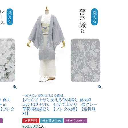
一枚あると便利な洗える素材
 夏羽
お仕立て上がり洗える薄羽織り 夏羽織
レーヨ
lace-h10 セオα 仕立て上がり 薄グレー
【プレタ
草花柄額縁取り 【プレタ羽織】【送料無
料】
り
送料無料
洗えるきもの
仕立て上がり
¥
52,800
税込