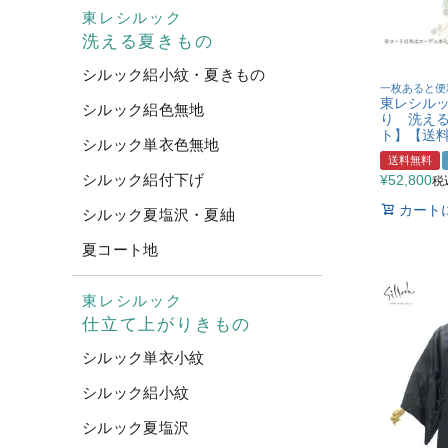
東レシルック
洗える夏きもの
シルック絽小紋・夏きもの
一枚あると便
東レシル
シルック絽色無地
り 洗える夏
ト】【送
シルック単衣色無地
送料無料
シルック絽付下げ
¥
52,800
税
カート
シルック夏塩沢・夏紬
夏コート地
東レシルック
仕立て上がりきもの
シルック単衣小紋
シルック絽小紋
シルック夏塩沢