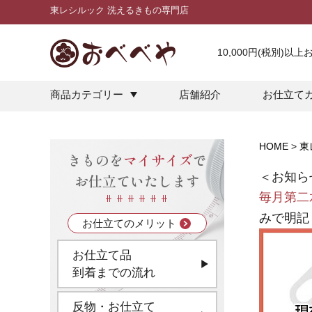
東レシルック 洗えるきもの専門店
10,000円(税別)以
商品カテゴリー
店舗紹介
お仕立て
HOME
東
きものを
マイサイズ
で
＜お知ら
お仕立ていたします
毎月第二
みで明記
お仕立てのメリット
お仕立て品
到着までの流れ
反物・お仕立て