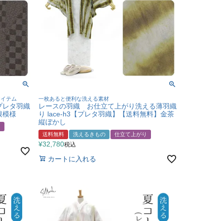
アイテム
一枚あると便利な洗える素材
プレタ羽織
レースの羽織 お仕立て上がり洗える薄羽織
根模様
り lace-h3【プレタ羽織】【送料無料】金茶
縦ぼかし
り
送料無料
洗えるきもの
仕立て上がり
¥
32,780
税込
カートに入れる