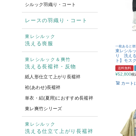
シルック羽織り・コート
レースの羽織り・コート
東レシルック
洗える喪服
一枚あると便
東レシル
り 洗える夏
東レシルック＆爽竹
ト】モスグ
洗える長襦袢・反物
送料無料
¥
52,800
税
紙人形仕立て上がり長襦袢
カート
袷(あわせ)長襦袢
単衣・絽(夏用)におすすめ長襦袢
東レ爽竹シリーズ
東レシルック
洗える仕立て上がり長襦袢