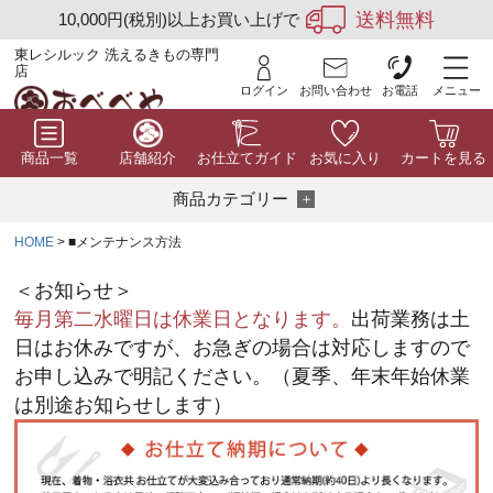
送料無料
10,000円(税別)以上お買い上げで
東レシルック 洗えるきもの専門
店
ログイン
お問い合わせ
お電話
メニュー
商品一覧
店舗紹介
お仕立てガイド
お気に入り
カートを見る
商品カテゴリー
HOME
■メンテナンス方法
＜お知らせ＞
毎月第二水曜日は休業日となります。
出荷業務は土
日はお休みですが、お急ぎの場合は対応しますので
お申し込みで明記ください。（夏季、年末年始休業
は別途お知らせします）