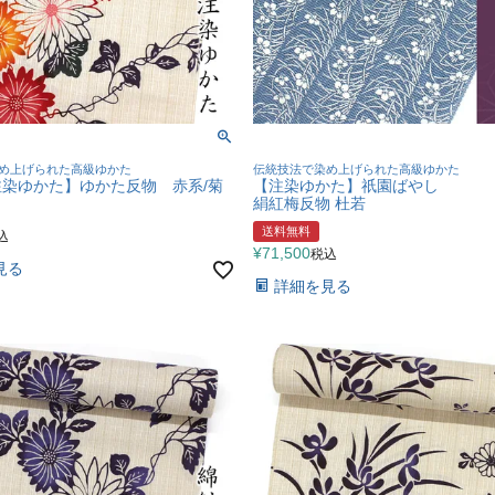
め上げられた高級ゆかた
伝統技法で染め上げられた高級ゆかた
染ゆかた】ゆかた反物 赤系/菊
【注染ゆかた】祇園ばやし
絹紅梅反物 杜若
送料無料
込
¥
71,500
税込
見る
詳細を見る