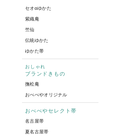
セオαゆかた
紫織庵
竺仙
伝統ゆかた
ゆかた帯
おしゃれ
ブランドきもの
撫松庵
おべべやオリジナル
おべべやセレクト帯
名古屋帯
夏名古屋帯