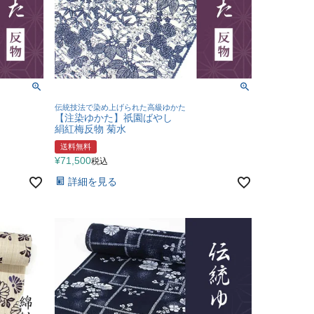
伝統技法で染め上げられた高級ゆかた
【注染ゆかた】祇園ばやし
絹紅梅反物 菊水
送料無料
¥
71,500
税込
詳細を見る