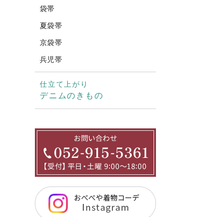
袋帯
夏袋帯
京袋帯
兵児帯
仕立て上がり
デニムのきもの