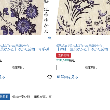
め上げられた高級ゆかた
伝統技法で染め上げられた高級ゆかた
染ゆかた】ゆかた反物 青系/菊
【綿紬 注染ゆかた】ゆかた反物
送料無料
¥
38,500
込
税込
在庫切れ
在庫切れ
見る
詳細を見る
新着順
価格が安い順
価格が高い順