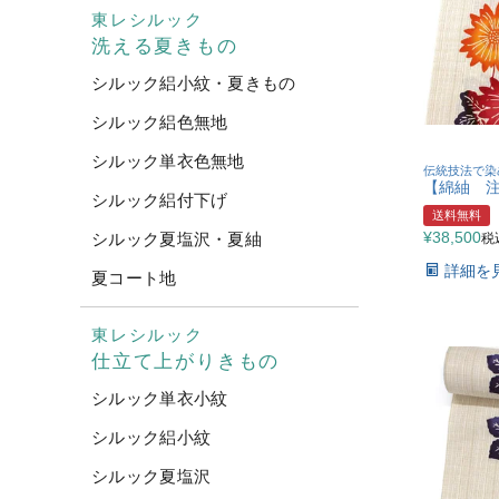
東レシルック
洗える夏きもの
シルック絽小紋・夏きもの
シルック絽色無地
シルック単衣色無地
伝統技法で染
【綿紬 注
シルック絽付下げ
送料無料
¥
38,500
シルック夏塩沢・夏紬
税
詳細を
夏コート地
東レシルック
仕立て上がりきもの
シルック単衣小紋
シルック絽小紋
シルック夏塩沢