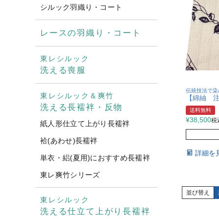
シルック羽織り・コート
レースの羽織り・コート
東レシルック
洗える喪服
伝統技法で染
東レシルック＆爽竹
【綿紬 注
洗える長襦袢・反物
送料無料
¥
38,500
税
紙人形仕立て上がり長襦袢
袷(あわせ)長襦袢
詳細を
単衣・絽(夏用)におすすめ長襦袢
東レ爽竹シリーズ
並び替え
東レシルック
洗える仕立て上がり長襦袢