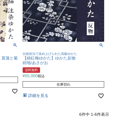
伝統技法で染め上げられた高級ゆかた
 菖蒲と菊
【綿紅梅ゆかた】ゆかた反物
紺地/あさがお
送料無料
¥
55,000
税込
在庫切れ
詳細を見る
6
件中
1
-
6
件表示