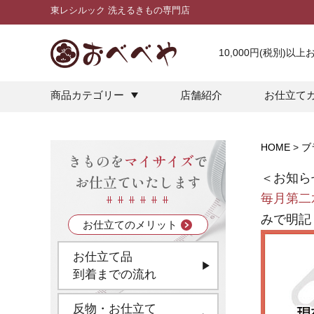
東レシルック 洗えるきもの専門店
10,000円(税別)以
商品カテゴリー
店舗紹介
お仕立て
HOME
ブ
きものを
マイサイズ
で
＜お知ら
お仕立ていたします
毎月第二
みで明記
お仕立てのメリット
お仕立て品
到着までの流れ
反物・お仕立て