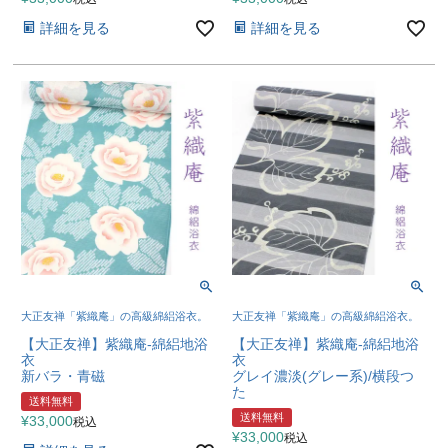
詳細を見る
詳細を見る
大正友禅「紫織庵」の高級綿絽浴衣。
大正友禅「紫織庵」の高級綿絽浴衣。
【大正友禅】紫織庵-綿絽地浴
【大正友禅】紫織庵-綿絽地浴
衣
衣
新バラ・青磁
グレイ濃淡(グレー系)/横段つ
た
送料無料
送料無料
¥
33,000
税込
¥
33,000
税込