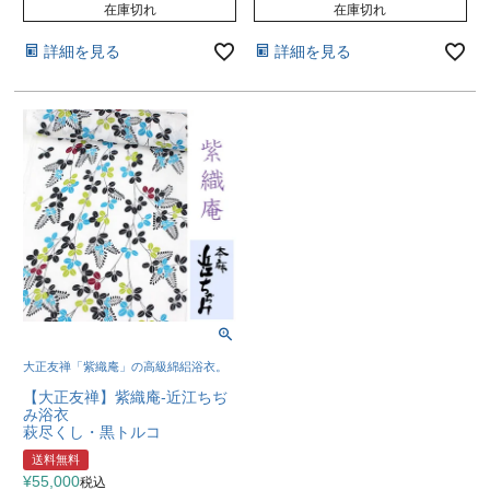
在庫切れ
在庫切れ
詳細を見る
詳細を見る
大正友禅「紫織庵」の高級綿絽浴衣。
【大正友禅】紫織庵-近江ちぢ
み浴衣
萩尽くし・黒トルコ
送料無料
¥
55,000
税込