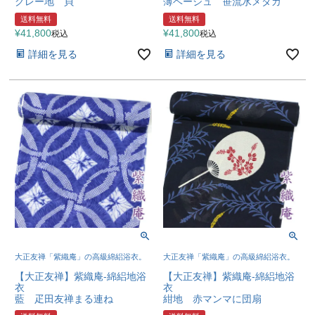
グレー地 貝
薄ベージュ 笹流水メダカ
送料無料
送料無料
¥
41,800
¥
41,800
税込
税込
詳細を見る
詳細を見る
大正友禅「紫織庵」の高級綿絽浴衣。
大正友禅「紫織庵」の高級綿絽浴衣。
【大正友禅】紫織庵-綿絽地浴
【大正友禅】紫織庵-綿絽地浴
衣
衣
藍 疋田友禅まる連ね
紺地 赤マンマに団扇