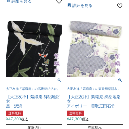
詳細を見る
詳細を見る
大正友禅「紫織庵」の高級綿絽浴衣。
大正友禅「紫織庵」の高級綿絽浴衣。
【大正友禅】紫織庵-綿絽地浴
【大正友禅】紫織庵-綿絽地浴
衣
衣
黒 沢潟
アイボリー 雲取疋田石竹
送料無料
送料無料
¥
47,300
¥
47,300
税込
税込
在庫切れ
在庫切れ