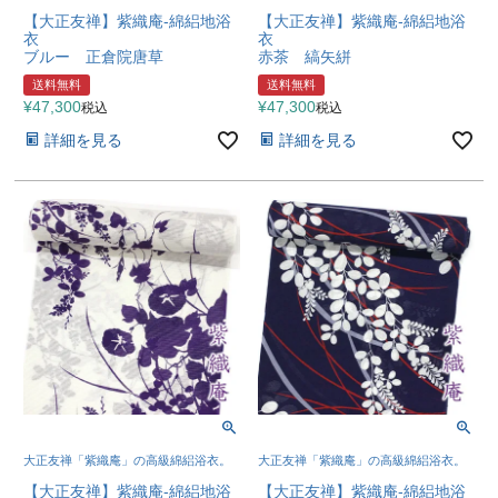
【大正友禅】紫織庵-綿絽地浴
【大正友禅】紫織庵-綿絽地浴
衣
衣
ブルー 正倉院唐草
赤茶 縞矢絣
送料無料
送料無料
¥
47,300
¥
47,300
税込
税込
詳細を見る
詳細を見る
大正友禅「紫織庵」の高級綿絽浴衣。
大正友禅「紫織庵」の高級綿絽浴衣。
【大正友禅】紫織庵-綿絽地浴
【大正友禅】紫織庵-綿絽地浴