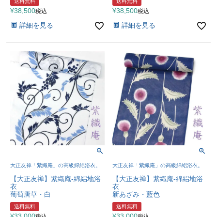
送料無料
送料無料
¥
38,500
¥
38,500
税込
税込
詳細を見る
詳細を見る
大正友禅「紫織庵」の高級綿絽浴衣。
大正友禅「紫織庵」の高級綿絽浴衣。
【大正友禅】紫織庵-綿絽地浴
【大正友禅】紫織庵-綿絽地浴
衣
衣
葡萄唐草・白
新あざみ・藍色
送料無料
送料無料
¥
33,000
¥
33,000
税込
税込