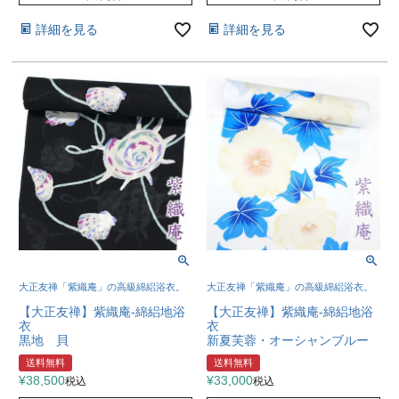
詳細を見る
詳細を見る
大正友禅「紫織庵」の高級綿絽浴衣。
大正友禅「紫織庵」の高級綿絽浴衣。
【大正友禅】紫織庵-綿絽地浴
【大正友禅】紫織庵-綿絽地浴
衣
衣
黒地 貝
新夏芙蓉・オーシャンブルー
送料無料
送料無料
¥
38,500
¥
33,000
税込
税込