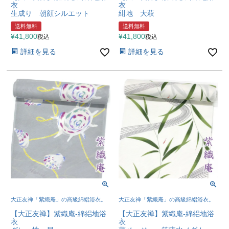
衣
衣
生成り 朝顔シルエット
紺地 大萩
送料無料
送料無料
¥
41,800
¥
41,800
税込
税込
詳細を見る
詳細を見る
大正友禅「紫織庵」の高級綿絽浴衣。
大正友禅「紫織庵」の高級綿絽浴衣。
【大正友禅】紫織庵-綿絽地浴
【大正友禅】紫織庵-綿絽地浴
衣
衣