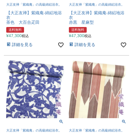
大正友禅「紫織庵」の高級綿絽浴衣。
大正友禅「紫織庵」の高級綿絽浴衣。
【大正友禅】紫織庵-綿絽地浴
【大正友禅】紫織庵-綿絽地浴
衣
衣
茶色 大百合疋田
赤黒 星麻型
送料無料
送料無料
¥
47,300
¥
47,300
税込
税込
詳細を見る
詳細を見る
大正友禅「紫織庵」の高級綿絽浴衣。
大正友禅「紫織庵」の高級綿絽浴衣。