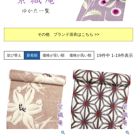
その他 ブランド浴衣はこちら >>
19
件中
1
-
19
件表示
並び替え
新着順
価格が安い順
価格が高い順