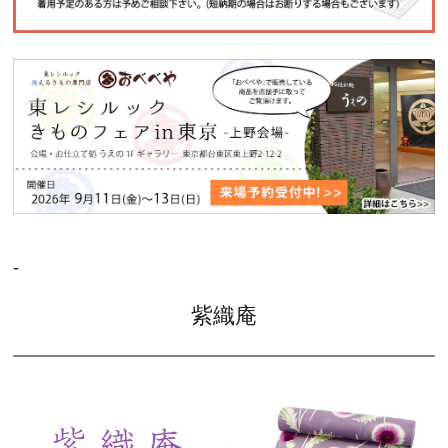
-
紫織庵