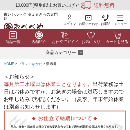
送料無料
10,000円(税別)以上お買い上げで
東レシルック 洗えるきもの専門
店
ログイン
お問い合わせ
お電話
メニュー
商品一覧
店舗紹介
お仕立てガイド
お気に入り
カートを見る
商品カテゴリー
HOME
ブランドゆかた
紫織庵
＜お知らせ＞
毎月第二水曜日は休業日となります。
出荷業務は土
日はお休みですが、お急ぎの場合は対応しますので
お申し込みで明記ください。（夏季、年末年始休業
は別途お知らせします）