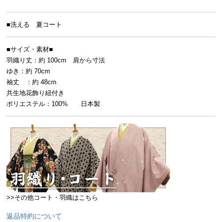
■洗える 夏コート
■サイズ・素材■
羽織り丈：約 100cm 肩から寸法
ゆき：約 70cm
袖丈 ：約 48cm
共生地花飾り紐付き
ポリエステル：100% 日本製
>>その他コート・羽織はこちら
返品特約について