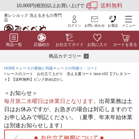
送料無料
10,000円(税別)以上お買い上げで
東レシルック 洗えるきもの専門
店
ログイン
お問い合わせ
お電話
メニュー
商品一覧
店舗紹介
お仕立てガイド
お気に入り
カートを見る
商品カテゴリー
HOME
レースの着物と羽織
レースの羽織り・コート
レースのコート お仕立て上がり 洗える夏コート lace-c02【プレタコー
ト】【送料無料】ピンク斜めぼかし
＜お知らせ＞
毎月第二水曜日は休業日となります。
出荷業務は土
日はお休みですが、お急ぎの場合は対応しますので
お申し込みで明記ください。（夏季、年末年始休業
は別途お知らせします）