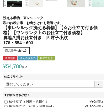
洗える着物 東レシルック
和のお稽古事、お出かけにも最適です。
【東レシルック洗える着物】【☆お仕立て付き価
格】【ワンランク上のお仕立て付き価格】
裏地八掛お仕立付き 四君子小紋
178・554・603
商品番号
slsh10-
送料無料
洗えるきもの
仕立て付き
¥
54,780
税込
仕立てサイズ
(
必
須
)
★お仕立付き小紋
(
袷仕立て（胴裏＋八掛付）
+
¥
0
税込
必
単衣仕立て（衿裏・居敷当付）
-
¥
5,500
税込