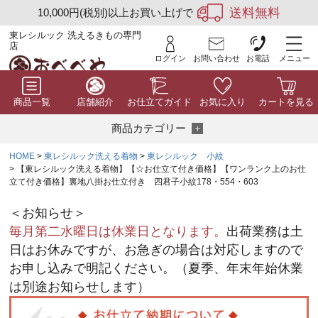
送料無料
10,000円(税別)以上お買い上げで
東レシルック 洗えるきもの専門
店
ログイン
お問い合わせ
お電話
メニュー
商品一覧
店舗紹介
お仕立てガイド
お気に入り
カートを見る
商品カテゴリー
HOME
東レシルック洗える着物
東レシルック 小紋
【東レシルック洗える着物】【☆お仕立て付き価格】【ワンランク上のお仕
立て付き価格】裏地八掛お仕立付き 四君子小紋178・554・603
＜お知らせ＞
毎月第二水曜日は休業日となります。
出荷業務は土
日はお休みですが、お急ぎの場合は対応しますので
お申し込みで明記ください。（夏季、年末年始休業
は別途お知らせします）