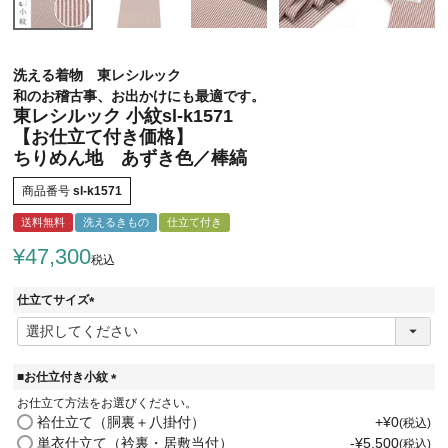
洗える着物 東レシルック
和のお稽古事、お出かけにも最適です。
東レシルック 小紋sl-k1571
【お仕立て付き価格】
ちりめん地 あずき色／棒縞
商品番号
sl-k1571
送料無料
洗えるきもの
仕立て付き
¥
47,300
税込
仕立てサイズ
(
必
須
)
■お仕立付き小紋
(
お仕立て方法をお選びください。
必
袷仕立て（胴裏＋八掛付）
+
¥
0
税込
須
単衣仕立て（衿裏・居敷当付）
-
¥
5,500
税込