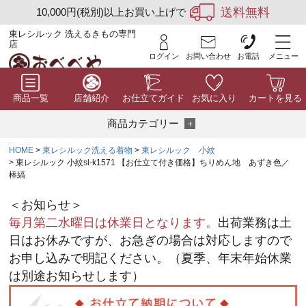
送料無料
10,000円(税別)以上お買い上げで
東レシルック 洗えるきもの専門
店
ログイン
お問い合わせ
お電話
メニュー
商品一覧
店舗紹介
お仕立てガイド
お気に入り
カートを見る
商品カテゴリー
HOME
東レシルック洗える着物
東レシルック 小紋
東レシルック 小紋sl-k1571 【お仕立て付き価格】ちりめん地 あずき色／
棒縞
＜お知らせ＞
毎月第二水曜日は休業日となります。
出荷業務は土
日はお休みですが、お急ぎの場合は対応しますので
お申し込みで明記ください。（夏季、年末年始休業
は別途お知らせします）