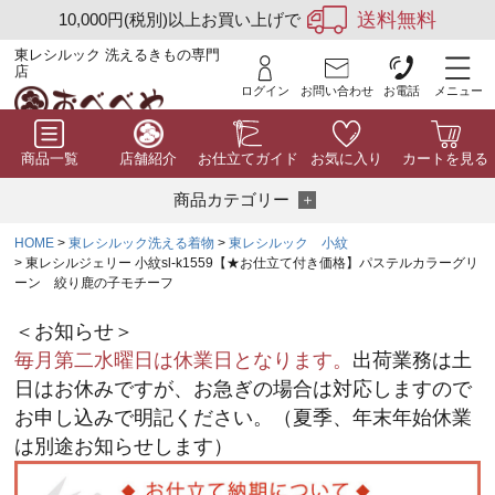
送料無料
10,000円(税別)以上お買い上げで
東レシルック 洗えるきもの専門
店
ログイン
お問い合わせ
お電話
メニュー
商品一覧
店舗紹介
お仕立てガイド
お気に入り
カートを見る
商品カテゴリー
HOME
東レシルック洗える着物
東レシルック 小紋
東レシルジェリー 小紋sl-k1559【★お仕立て付き価格】パステルカラーグリ
ーン 絞り鹿の子モチーフ
＜お知らせ＞
毎月第二水曜日は休業日となります。
出荷業務は土
日はお休みですが、お急ぎの場合は対応しますので
お申し込みで明記ください。（夏季、年末年始休業
は別途お知らせします）