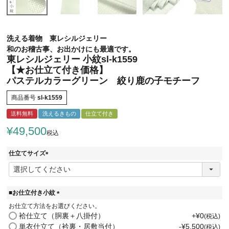
洗える着物 東レシルジェリー
和のお稽古事、お出かけにも最適です。
東レシルジェリー 小紋sl-k1559
【★お仕立て付き価格】
パステルカラーグリーン 絞り鹿の子モチーフ
商品番号
sl-k1559
送料無料
洗えるきもの
仕立て付き
¥
49,500
税込
仕立てサイズ
(
必
須
)
■お仕立付き小紋
(
お仕立て方法をお選びください。
必
袷仕立て（胴裏＋八掛付）
+
¥
0
税込
須
単衣仕立て（衿裏・居敷当付）
-
¥
5,500
税込