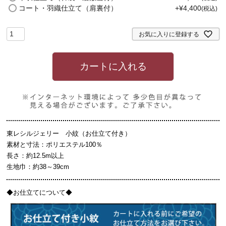
)
コート・羽織仕立て（肩裏付）
+
¥
4,400
税込
お気に入りに登録する
カートに入れる
東レシルジェリー 小紋（お仕立て付き）
素材と寸法：ポリエステル100％
長さ：約12.5m以上
生地巾：約38～39cm
◆お仕立てについて◆