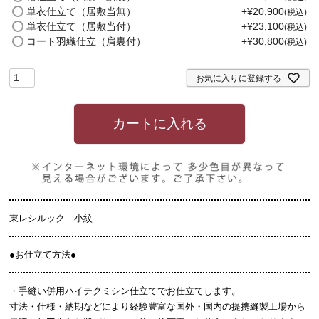
)
単衣仕立て（居敷当無）
+
¥
20,900
税込
単衣仕立て（居敷当付）
+
¥
23,100
税込
コート羽織仕立（肩裏付）
+
¥
30,800
税込
お気に入りに登録する
カートに入れる
東レシルック 小紋
●お仕立て方法●
・手縫い併用ハイテクミシン仕立てでお仕立てします。
寸法・仕様・納期などにより経験豊富な国外・国内の提携縫製工場から