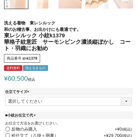
洗える着物 東レシルック
和のお稽古事、お出かけにも最適です。
東レシルック 小紋k1379
華格子紋意匠 サーモンピンク濃淡縦ぼかし コー
ト・羽織にお勧め
商品番号
sl-k1379
送料無料
洗えるきもの
¥
60,500
税込
仕立てサイズ
(
必
須
)
■小紋お仕立て代
(
お仕立て方法をお選びください。
必
反物のみ購入
+
¥
0
税込
須
袷仕立て（八掛＋胴裏）
+
¥
29,700
税込