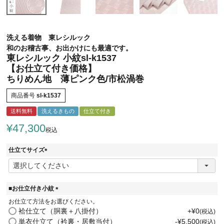
洗える着物 東レシルック
和のお稽古事、お出かけにも最適です。
東レシルック 小紋sl-k1537
【お仕立て付き価格】
ちりめん地 薄ピンク色/市松渦巻
商品番号
sl-k1537
送料無料
洗えるきもの
仕立て付き
¥
47,300
税込
仕立てサイズ
(
必
須
)
■お仕立付き小紋
(
お仕立て方法をお選びください。
必
袷仕立て（胴裏＋八掛付）
+
¥
0
税込
須
単衣仕立て（衿裏・居敷当付）
-
¥
5,500
税込