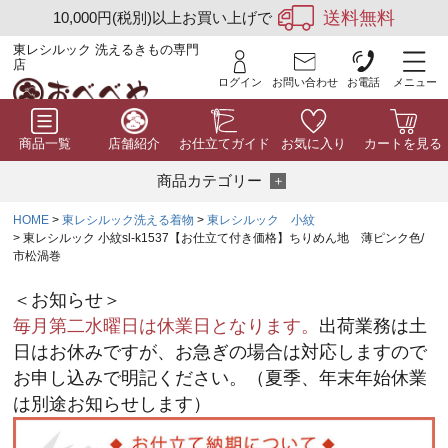
送料無料
10,000円(税別)以上お買い上げで
東レシルック 洗えるきもの専門
店
ログイン
お問い合わせ
お電話
メニュー
商品一覧
店舗紹介
お仕立てガイド
お気に入り
カートを見る
商品カテゴリー
HOME
東レシルック洗える着物
東レシルック 小紋
東レシルック 小紋sl-k1537【お仕立て付き価格】ちりめん地 薄ピンク色/
市松渦巻
＜お知らせ＞
毎月第二水曜日は休業日となります。
出荷業務は土
日はお休みですが、お急ぎの場合は対応しますので
お申し込みで明記ください。（夏季、年末年始休業
は別途お知らせします）