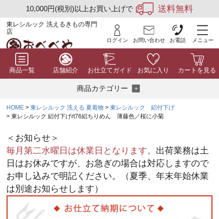
送料無料
10,000円(税別)以上お買い上げで
東レシルック 洗えるきもの専門
店
ログイン
お問い合わせ
お電話
メニュー
商品一覧
店舗紹介
お仕立てガイド
お気に入り
カートを見る
商品カテゴリー
HOME
東レシルック 洗える 夏着物
東レシルック 絽付下げ
東レシルック 絽付下げrt76絽ちりめん 薄藤色／桜に小菊
＜お知らせ＞
毎月第二水曜日は休業日となります。
出荷業務は土
日はお休みですが、お急ぎの場合は対応しますので
お申し込みで明記ください。（夏季、年末年始休業
は別途お知らせします）