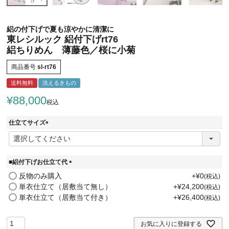
絽の付下げで夏も涼やかに清潔に
東レシルック 絽付下げrt76
絽ちりめん 薄藤色／桜に小菊
商品番号
sl-rt76
送料無料
洗えるきもの
¥
88,000
税込
仕立てサイズ
(
必
須
)
■絽付下げお仕立て代
(
反物のみ購入
+
¥
0
税込
必
単衣仕立て（居敷当て無し）
+
¥
24,200
税込
須
単衣仕立て（居敷当て付き）
+
¥
26,400
税込
)
お気に入りに登録する