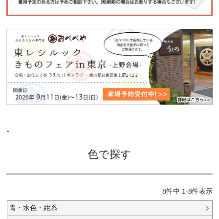
-
色で探す
8
件中
1
-
8
件表示
青・水色・紺系