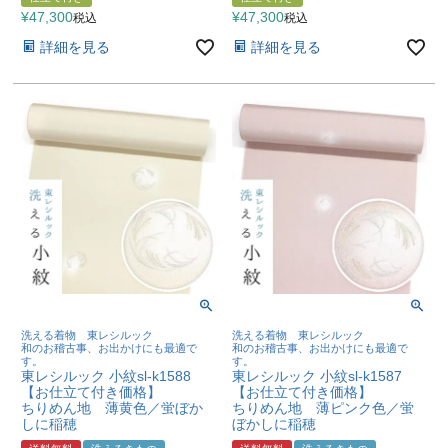
¥
47,300
¥
47,300
税込
税込
詳細を見る
詳細を見る
洗える着物 東レシルック
洗える着物 東レシルック
和のお稽古事、お出かけにも最適で
和のお稽古事、お出かけにも最適で
す。
す。
東レシルック 小紋sl-k1588
東レシルック 小紋sl-k1587
【お仕立て付き価格】
【お仕立て付き価格】
ちりめん地 薄黄色／蛍ぼか
ちりめん地 薄ピンク色／蛍
しに稲穂
ぼかしに稲穂