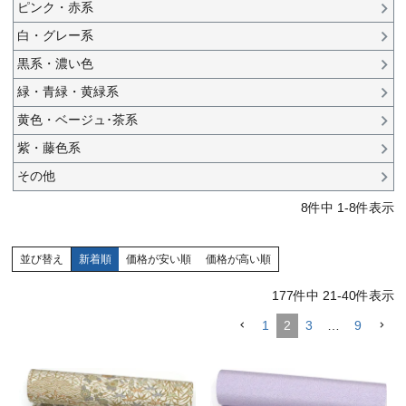
ピンク・赤系
白・グレー系
黒系・濃い色
緑・青緑・黄緑系
黄色・ベージュ･茶系
紫・藤色系
その他
8
件中
1
-
8
件表示
並び替え
新着順
価格が安い順
価格が高い順
177
件中
21
-
40
件表示
1
2
3
…
9