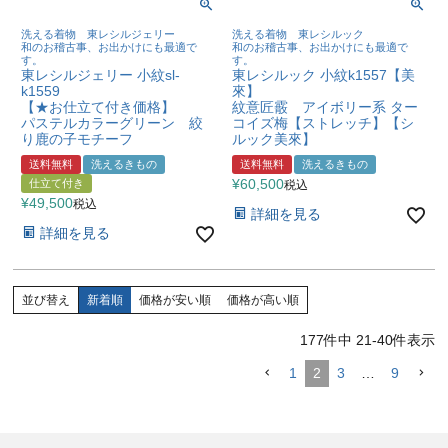
洗える着物 東レシルジェリー
洗える着物 東レシルック
和のお稽古事、お出かけにも最適で
和のお稽古事、お出かけにも最適で
す。
す。
東レシルジェリー 小紋sl-
東レシルック 小紋k1557【美
k1559
來】
【★お仕立て付き価格】
紋意匠霰 アイボリー系 ター
パステルカラーグリーン 絞
コイズ梅【ストレッチ】【シ
り鹿の子モチーフ
ルック美來】
送料無料
洗えるきもの
送料無料
洗えるきもの
¥
60,500
仕立て付き
税込
¥
49,500
税込
詳細を見る
詳細を見る
並び替え
新着順
価格が安い順
価格が高い順
177
件中
21
-
40
件表示
1
2
3
…
9