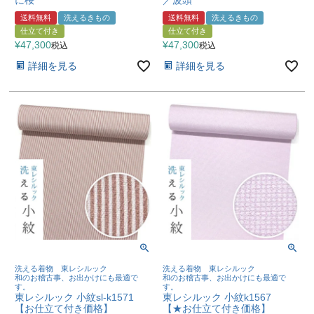
送料無料
洗えるきもの
送料無料
洗えるきもの
仕立て付き
仕立て付き
¥
47,300
¥
47,300
税込
税込
詳細を見る
詳細を見る
洗える着物 東レシルック
洗える着物 東レシルック
和のお稽古事、お出かけにも最適で
和のお稽古事、お出かけにも最適で
す。
す。
東レシルック 小紋sl-k1571
東レシルック 小紋k1567
【お仕立て付き価格】
【★お仕立て付き価格】