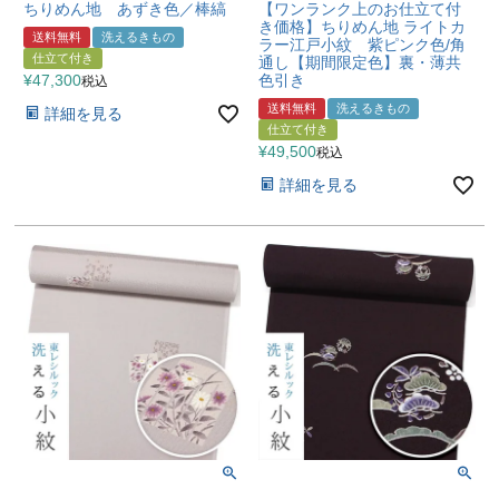
ちりめん地 あずき色／棒縞
【ワンランク上のお仕立て付
き価格】ちりめん地 ライトカ
送料無料
洗えるきもの
ラー江戸小紋 紫ピンク色/角
仕立て付き
通し【期間限定色】裏・薄共
¥
47,300
色引き
税込
送料無料
洗えるきもの
詳細を見る
仕立て付き
¥
49,500
税込
詳細を見る