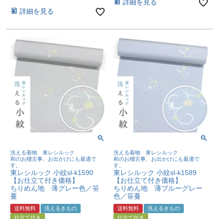
詳細を見る
詳細を見る
洗える着物 東レシルック
洗える着物 東レシルック
和のお稽古事、お出かけにも最適で
和のお稽古事、お出かけにも最適で
す。
す。
東レシルック 小紋sl-k1590
東レシルック 小紋sl-k1589
【お仕立て付き価格】
【お仕立て付き価格】
ちりめん地 薄グレー色／笹
ちりめん地 薄ブルーグレー
蔓
色／笹蔓
送料無料
洗えるきもの
送料無料
洗えるきもの
仕立て付き
仕立て付き