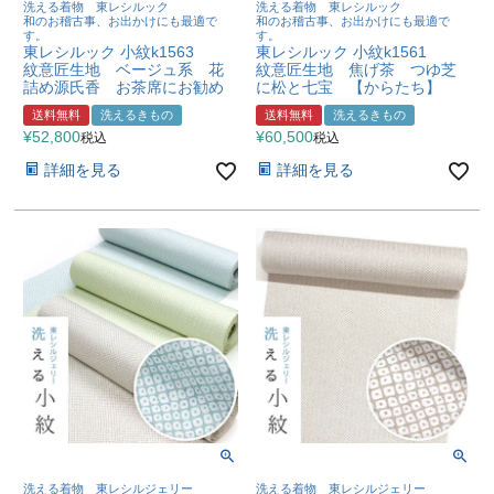
洗える着物 東レシルック
洗える着物 東レシルック
和のお稽古事、お出かけにも最適で
和のお稽古事、お出かけにも最適で
す。
す。
東レシルック 小紋k1563
東レシルック 小紋k1561
紋意匠生地 ベージュ系 花
紋意匠生地 焦げ茶 つゆ芝
詰め源氏香 お茶席にお勧め
に松と七宝 【からたち】
送料無料
洗えるきもの
送料無料
洗えるきもの
¥
52,800
¥
60,500
税込
税込
詳細を見る
詳細を見る
洗える着物 東レシルジェリー
洗える着物 東レシルジェリー