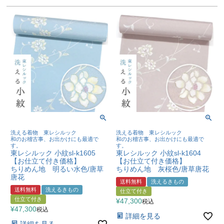
洗える着物 東レシルック
洗える着物 東レシルック
和のお稽古事、お出かけにも最適で
和のお稽古事、お出かけにも最適で
す。
す。
東レシルック 小紋sl-k1605
東レシルック 小紋sl-k1604
【お仕立て付き価格】
【お仕立て付き価格】
ちりめん地 明るい水色/唐草
ちりめん地 灰桜色/唐草唐花
唐花
送料無料
洗えるきもの
送料無料
洗えるきもの
仕立て付き
仕立て付き
¥
47,300
税込
¥
47,300
税込
詳細を見る
詳細を見る