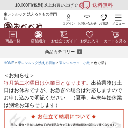
送料無料
10,000円(税別)以上お買い上げで
東レシルック 洗えるきもの専門
店
ログイン
お問い合わせ
お電話
メニュー
商品一覧
店舗紹介
お仕立てガイド
お気に入り
カートを見る
商品カテゴリー
HOME
東レシルック洗える着物
東レシルック 小紋
色で探す
＜お知らせ＞
毎月第二水曜日は休業日となります。
出荷業務は土
日はお休みですが、お急ぎの場合は対応しますので
お申し込みで明記ください。（夏季、年末年始休業
は別途お知らせします）