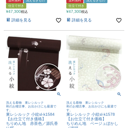
送料無料
洗えるきもの
送料無料
洗えるきもの
仕立て付き
仕立て付き
¥
47,300
¥
47,300
税込
税込
詳細を見る
詳細を見る
洗える着物 東レシルック
洗える着物 東レシルック
和のお稽古事、お出かけにも最適で
和のお稽古事、お出かけにも最適で
す。
す。
東レシルック 小紋sl-k1584
東レシルック 小紋sl-k1578
【お仕立て付き価格】
【お仕立て付き価格】
ちりめん地 赤茶色／源氏香
ちりめん地 ベージュぼかし
に桜
／波頭