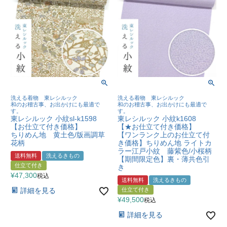
洗える着物 東レシルック
洗える着物 東レシルック
和のお稽古事、お出かけにも最適で
和のお稽古事、お出かけにも最適で
す。
す。
東レシルック 小紋sl-k1598
東レシルック 小紋k1608
【お仕立て付き価格】
【★お仕立て付き価格】
ちりめん地 黄土色/版画調草
【ワンランク上のお仕立て付
花柄
き価格】ちりめん地 ライトカ
ラー江戸小紋 藤紫色/小桜柄
送料無料
洗えるきもの
【期間限定色】裏・薄共色引
仕立て付き
き
¥
47,300
税込
送料無料
洗えるきもの
詳細を見る
仕立て付き
¥
49,500
税込
詳細を見る