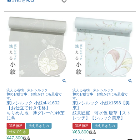
洗える着物 東レシルック
洗える着物 東レシルック
和のお稽古事、お出かけにも最適で
和のお稽古事、お出かけにも最適で
す。
す。
東レシルック 小紋sl-k1602
東レシルック 小紋k1593【美
【お仕立て付き価格】
來】
ちりめん地 薄グレー/つゆ芝
紋意匠霰 薄水色 唐草【スト
に蔦
レッチ】【シルック美來】
送料無料
洗えるきもの
送料無料
洗えるきもの
¥
63,800
仕立て付き
税込
¥
47,300
税込