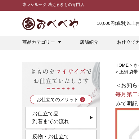
東レシルック 洗えるきもの専門店
10,000円(税別)以
商品カテゴリー
店舗紹介
お仕立て
HOME
き
きものを
マイサイズ
で
正絹 袋帯
お仕立ていたします
＜お知ら
毎月第二
お仕立てのメリット
みで明記
お仕立て品
到着までの流れ
反物・お仕立て