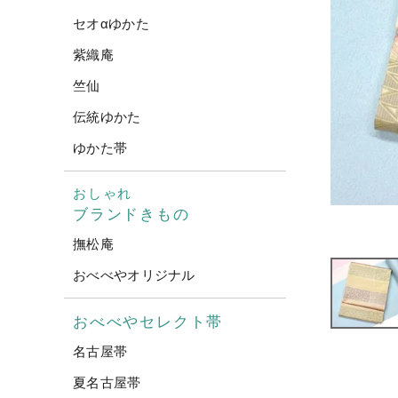
セオαゆかた
紫織庵
竺仙
伝統ゆかた
ゆかた帯
おしゃれ
ブランドきもの
撫松庵
おべべやオリジナル
おべべやセレクト帯
名古屋帯
夏名古屋帯