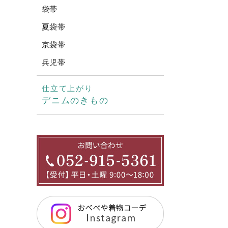
袋帯
夏袋帯
京袋帯
兵児帯
仕立て上がり
デニムのきもの