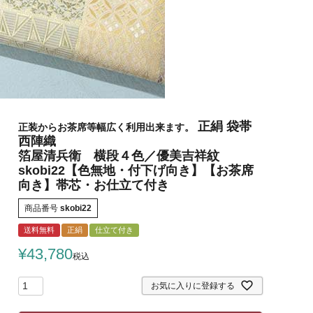
正絹 袋帯
正装からお茶席等幅広く利用出来ます。
西陣織
箔屋清兵衛 横段４色／優美吉祥紋
skobi22【色無地・付下げ向き】【お茶席
向き】帯芯・お仕立て付き
商品番号
skobi22
送料無料
正絹
仕立て付き
¥
43,780
税込
お気に入りに登録する