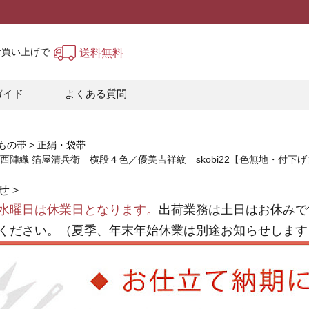
上お買い上げで
送料無料
ガイド
よくある質問
もの帯
正絹・袋帯
 西陣織 箔屋清兵衛 横段４色／優美吉祥紋 skobi22【色無地・付
せ＞
水曜日は休業日となります。
出荷業務は土日はお休みで
ください。（夏季、年末年始休業は別途お知らせします