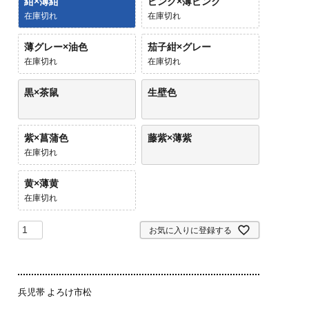
紺×薄紺
ピンク×薄ピンク
在庫切れ
在庫切れ
薄グレー×油色
茄子紺×グレー
在庫切れ
在庫切れ
黒×茶鼠
生壁色
紫×菖蒲色
藤紫×薄紫
在庫切れ
黄×薄黄
在庫切れ
お気に入りに登録する
兵児帯 よろけ市松