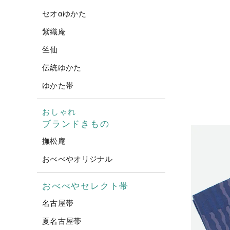
セオαゆかた
紫織庵
竺仙
伝統ゆかた
ゆかた帯
おしゃれ
ブランドきもの
撫松庵
おべべやオリジナル
おべべやセレクト帯
名古屋帯
夏名古屋帯