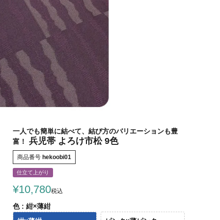
一人でも簡単に結べて、結び方のバリエーションも豊
兵児帯 よろけ市松 9色
富！
商品番号
hekoobi01
仕立て上がり
¥
10,780
税込
色
紺×薄紺