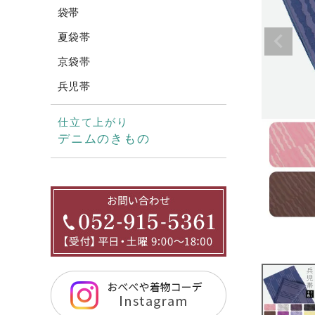
袋帯
夏袋帯
京袋帯
兵児帯
仕立て上がり
デニムのきもの