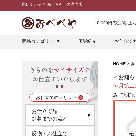
東レシルック 洗えるきもの専門店
10,000円(税別)以
商品カテゴリー
店舗紹介
お仕立て
HOME
き
きものを
マイサイズ
で
＜お知ら
お仕立ていたします
毎月第二
みで明記
お仕立てのメリット
お仕立て品
到着までの流れ
反物・お仕立て