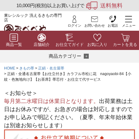
送料無料
10,000円(税別)以上お買い上げで
東レシルック 洗えるきもの専門
店
ログイン
お問い合わせ
お電話
メニュー
商品一覧
店舗紹介
お仕立てガイド
お気に入り
カートを見る
商品カテゴリー
HOME
きもの帯
正絹・名古屋帯
正絹・全通名古屋帯【お仕立付き】カラフル市松に花 nagoyaobi-84【小
紋・色無地向け】【お茶席】帯芯付・お仕立て代サービス
＜お知らせ＞
毎月第二水曜日は休業日となります。
出荷業務は土
日はお休みですが、お急ぎの場合は対応しますので
お申し込みで明記ください。（夏季、年末年始休業
は別途お知らせします）