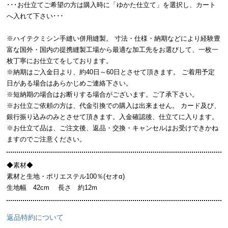
･･･お仕立てご希望の方は購入時に「ゆかた仕立て」を選択し、カート
へ入れて下さい･･･
※ハイテクミシン手縫い併用縫製。 寸法・仕様・納期などにより経験豊
富な国外・国内の提携縫製工場から最適な加工先をお選びして、一枚一
枚丁寧にお仕立てをしております。
※納期はご入金日より、約40日～60日とさせて頂きます。 ご着用予定
日がある場合はあらかじめご連絡下さい。
※短納期の場合はお断りする場合がございます。ご了承下さい。
※お仕立ご依頼の方は、代金引換での購入は出来ません。 カード及び、
銀行振り込みのみとさせて頂きます。入金確認後、仕立てに入ります。
※お仕立て品は、ご注文後、返品・交換・キャンセルはお受けできかね
ますのでご注意ください。
◆素材◆
素材と生地・ポリエステル100％(セオα)
生地幅 42cm 長さ 約12m
返品特約について