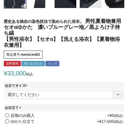
男性夏着物兼用
歴史ある独自の染色技法で染められた浴衣。
セオαゆかた 濃いブルーグレー地／黒よろけ子持
ち縞
【男性浴衣】【セオα】【洗える浴衣】【夏着物浴
衣兼用】
商品番号
mensceo02
送料無料
洗えるきもの
メンズ
¥
33,000
税込
仕立てサイズ
(
必
須
)
お仕立て
(
反物のみ購入
+
¥
0
税込
必
ゆかた仕立て
+
¥
17,600
税込
須