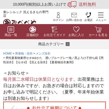
送料無料
10,000円(税別)以上お買い上げで
東レシルック 洗えるきもの専門
店
ログイン
お問い合わせ
お電話
メニュー
商品一覧
店舗紹介
お仕立てガイド
お気に入り
カートを見る
商品カテゴリー
HOME
男着物・浴衣
メンズ浴衣
男性夏着物兼用セオαゆかた 濃いブルーグレー地／黒よろけ子持ち縞【男
性浴衣】【セオα】【洗える浴衣】【夏着物浴衣兼用】
＜お知らせ＞
毎月第二水曜日は休業日となります。
出荷業務は土
日はお休みですが、お急ぎの場合は対応しますので
お申し込みで明記ください。（夏季、年末年始休業
は別途お知らせします）