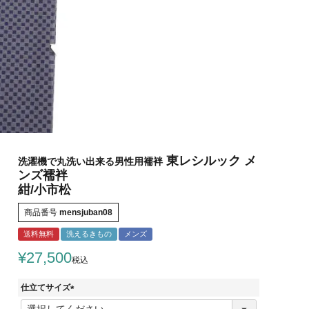
東レシルック メ
洗濯機で丸洗い出来る男性用襦袢
ンズ襦袢
紺/小市松
商品番号
mensjuban08
送料無料
洗えるきもの
メンズ
¥
27,500
税込
仕立てサイズ
(