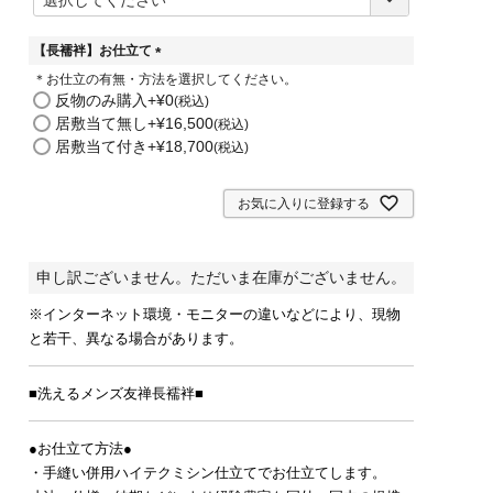
必
須
)
【長襦袢】お仕立て
(
＊お仕立の有無・方法を選択してください。
必
反物のみ購入
+
¥
0
税込
須
居敷当て無し
+
¥
16,500
税込
)
居敷当て付き
+
¥
18,700
税込
お気に入りに登録する
申し訳ございません。ただいま在庫がございません。
※インターネット環境・モニターの違いなどにより、現物
と若干、異なる場合があります。
■洗えるメンズ友禅長襦袢■
●お仕立て方法●
・手縫い併用ハイテクミシン仕立てでお仕立てします。