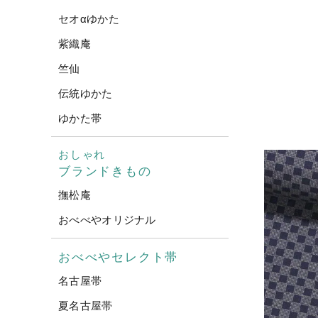
セオαゆかた
紫織庵
竺仙
伝統ゆかた
ゆかた帯
おしゃれ
ブランドきもの
撫松庵
おべべやオリジナル
おべべやセレクト帯
名古屋帯
夏名古屋帯