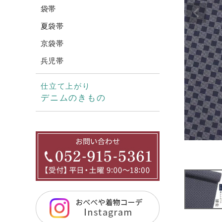
袋帯
夏袋帯
京袋帯
兵児帯
仕立て上がり
デニムのきもの