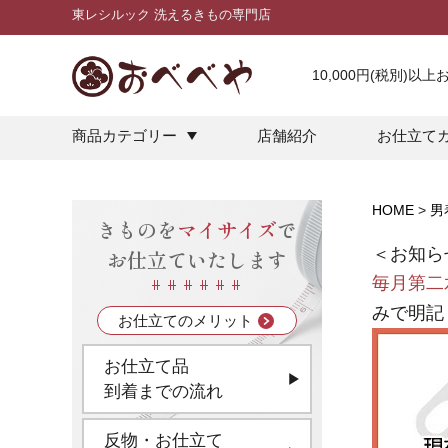
東レシルック 洗えるきもの専門店
10,000円(税別)以
商品カテゴリー
店舗紹介
お仕立て
HOME
男
きものを
マイサイズ
で
＜お知ら
お仕立ていたします
毎月第二
みで明記
お仕立てのメリット
お仕立て品
到着までの流れ
反物・お仕立て