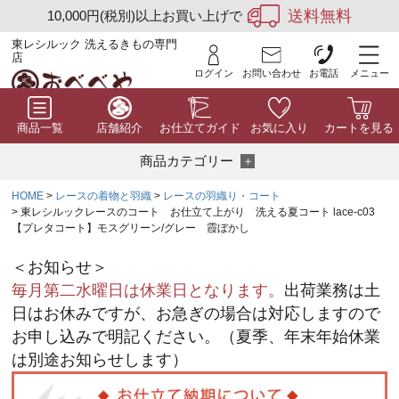
送料無料
10,000円(税別)以上お買い上げで
東レシルック 洗えるきもの専門
店
ログイン
お問い合わせ
お電話
メニュー
商品一覧
店舗紹介
お仕立てガイド
お気に入り
カートを見る
商品カテゴリー
HOME
レースの着物と羽織
レースの羽織り・コート
東レシルックレースのコート お仕立て上がり 洗える夏コート lace-c03
【プレタコート】モスグリーン/グレー 霞ぼかし
＜お知らせ＞
毎月第二水曜日は休業日となります。
出荷業務は土
日はお休みですが、お急ぎの場合は対応しますので
お申し込みで明記ください。（夏季、年末年始休業
は別途お知らせします）