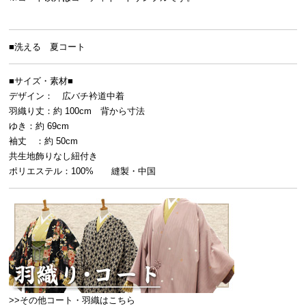
■洗える 夏コート
■サイズ・素材■
デザイン： 広バチ衿道中着
羽織り丈：約 100cm 背から寸法
ゆき：約 69cm
袖丈 ：約 50cm
共生地飾りなし紐付き
ポリエステル：100% 縫製・中国
>>その他コート・羽織はこちら