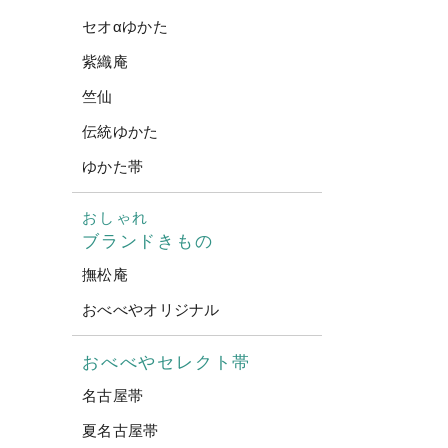
セオαゆかた
紫織庵
竺仙
伝統ゆかた
ゆかた帯
おしゃれ
ブランドきもの
撫松庵
おべべやオリジナル
おべべやセレクト帯
名古屋帯
夏名古屋帯