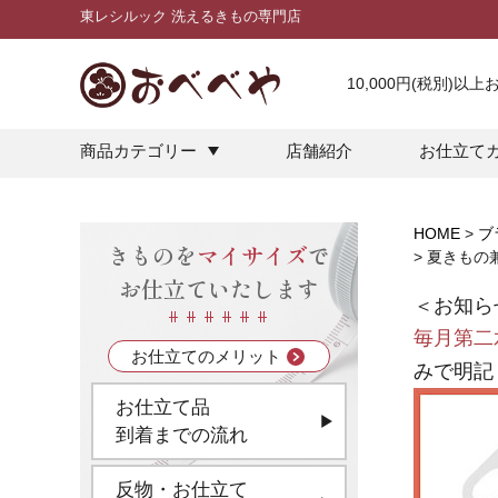
東レシルック 洗えるきもの専門店
10,000円(税別)以
商品カテゴリー
店舗紹介
お仕立て
HOME
ブ
きものを
マイサイズ
で
夏きもの
お仕立ていたします
＜お知ら
毎月第二
お仕立てのメリット
みで明記
お仕立て品
到着までの流れ
反物・お仕立て