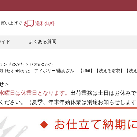
上お買い上げで
送料無料
ガイド
よくある質問
ランドゆかた
セオαゆかた
兼用セオαゆかた アイボリー/藤あざみ 【kfkif】【洗える浴衣】【
せ＞
水曜日は休業日となります。
出荷業務は土日はお休みで
ください。（夏季、年末年始休業は別途お知らせします