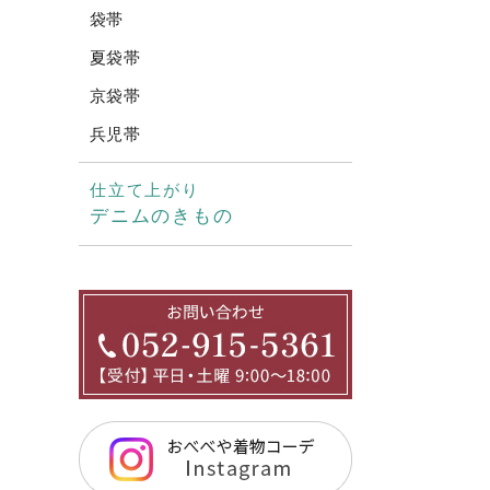
袋帯
夏袋帯
京袋帯
兵児帯
仕立て上がり
デニムのきもの